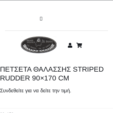
Μετάβαση
στο
περιεχόμενο
Toggle
Navigation
ΑΡΧΙΚΗ
Υπνοδωμάτιο
Μπάνιο
ΠΕΤΣΕΤΑ ΘΑΛΑΣΣΗΣ STRIPED
RUDDER 90×170 CM
Σαλόνι
Συνδεθείτε για να δείτε την τιμή.
Κουζίνα
Παιδίκα-Βρεφικά