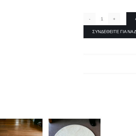
ΧΑΛΙ
ΣΑΛΟΝΙΟΥ
ΣΥΝΔΕΘΕΊΤΕ ΓΙΑ ΝΑ 
DIANE
LANE
quantity