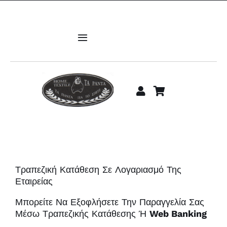
Μετάβαση
στο
περιεχόμενο
Toggle
Navigation
ΑΡΧΙΚΗ
Υπνοδωμάτιο
Μπάνιο
Σαλόνι
Τραπεζική Κατάθεση Σε Λογαριασμό Της
Εταιρείας
Κουζίνα
Μπορείτε Να Εξοφλήσετε Την Παραγγελία Σας
Μέσω Τραπεζικής Κατάθεσης Ή
Web Banking
Παιδίκα-Βρεφικά