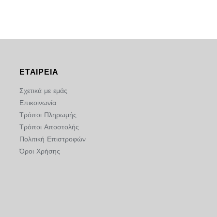
Χαλιά
Hotels
ΕΤΑΙΡΕΙΑ
Θάλασσα
Σχετικά με εμάς
Επικοινωνία
Γάμος
Τρόποι Πληρωμής
Τρόποι Αποστολής
Πολιτική Επιστροφών
ΛΙΑΝΙΚΉ
Όροι Χρήσης