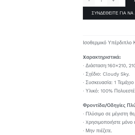
ΙΣΟΘΕΡΜΙΚΟ
ΚΟΥΒΕΡΤΟΠΑ
ΣΥΝΔΕΘΕΊΤΕ ΓΙΑ ΝΑ 
SKY
quantity
Ισοθερμικό Υπέρδιπλο
Xαρακτηριστικά:
∙
Διάσταση:160×210, 2
∙ Σχέδιο: Cloudy Sky.
∙
Συσκευασία: 1 Τεμάχιο
∙
Υλικό: 100% Πολυεστέ
Φροντίδα/Οδηγίες Πλ
∙ Πλύσιμο
σε μέγιστη θ
∙ Xρησιμοποιήστε μόνο
∙ Μην πιέζετε.