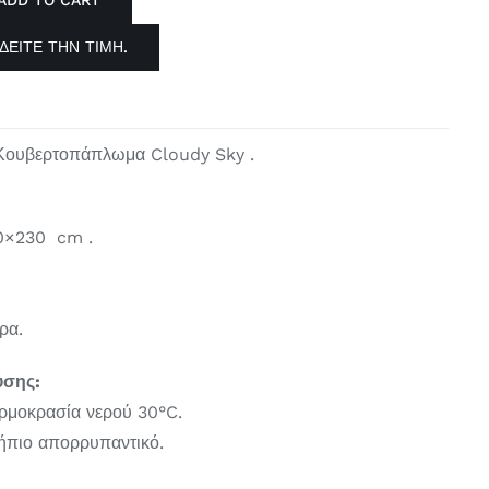
ADD TO CART
ΠΛΩΜΑ
ΔΕΊΤΕ ΤΗΝ ΤΙΜΉ.
 Κουβερτοπάπλωμα Cloudy Sky .
10×230 cm .
ρα.
ύσης:
ερμοκρασία νερού 30°C.
 ήπιο απορρυπαντικό.