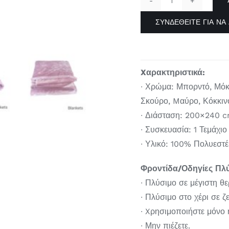
ΚΟΥΒΕΡΤΑ
ΑΝΑΓΛΥΦΗ
ΣΥΝΔΕΘΕΊΤΕ ΓΙΑ ΝΑ 
ΔΙΠΛΗ
ΠΕΤΡΑ
quantity
Xαρακτηριστικά:
∙
Χρώμα: Μπορντό, Μόκα
Σκούρο, Mαύρο, Κόκκιν
∙
Διάσταση: 200×240 
∙
Συσκευασία: 1 Τεμάχιο
∙
Υλικό: 100% Πολυεστέ
Φροντίδα/Οδηγίες Πλ
∙ Πλύσιμο
σε μέγιστη θ
∙ Πλύσιμο στο χέρι σε ζ
∙ Xρησιμοποιήστε μόνο
∙ Μην πιέζετε.