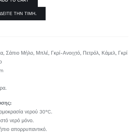
ADD TO CART
ΔΕΊΤΕ ΤΗΝ ΤΙΜΉ.
, Σάπιο Μήλο, Μπλέ, Γκρί-Ανοιχτό, Πετρόλ, Κάμελ, Γκρί
ο
cm
ρα.
ύσης:
ερμοκρασία νερού 30°C.
εστό νερό μόνο.
 ήπιο απορρυπαντικό.