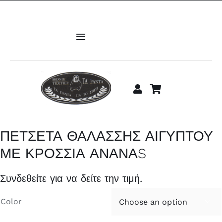
Μετάβαση
στο
περιεχόμενο
Toggle
Navigation
ΑΡΧΙΚΗ
Υπνοδωμάτιο
Μπάνιο
ΠΕΤΣΕΤΑ ΘΑΛΑΣΣΗΣ ΑΙΓΥΠΤΟΥ
ΜΕ ΚΡΟΣΣΙΑ ΑΝΑΝΑS
Σαλόνι
Συνδεθείτε για να δείτε την τιμή.
Κουζίνα
Color

Παιδίκα-Βρεφικά