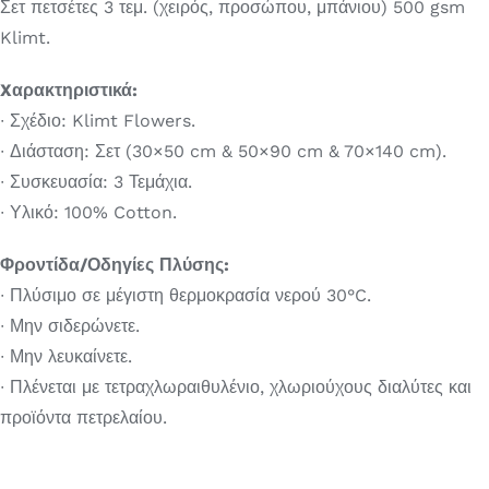
Σετ πετσέτες 3 τεμ. (χειρός, προσώπου, μπάνιου) 500 gsm
Klimt.
Χαλιά
Xαρακτηριστικά:
∙ Σχέδιο: Klimt Flowers.
Hotels
∙ Διάσταση
: Σετ (30×50 cm & 50×90 cm & 70×140 cm).
∙
Συσκευασία: 3 Τεμάχια.
Θάλασσα
∙
Υλικό: 100% Cotton.
Γάμος
Φροντίδα/Οδηγίες Πλύσης:
∙ Πλύσιμο
σε μέγιστη θερμοκρασία νερού 30°C.
ΛΙΑΝΙΚΉ
∙ Μην σιδερώνετε.
∙ Μην λευκαίνετε.
∙ Πλένεται με τετραχλωραιθυλένιο, χλωριούχους διαλύτες και
προϊόντα πετρελαίου.