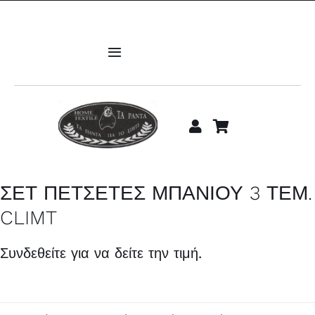
Μετάβαση
στο
περιεχόμενο
Toggle
Navigation
ΑΡΧΙΚΗ
Υπνοδωμάτιο
Μπάνιο
ΣΕΤ ΠΕΤΣΕΤΕΣ ΜΠΑΝΙΟΥ 3 ΤΕΜ.
CLIMT
Σαλόνι
Συνδεθείτε για να δείτε την τιμή.
Κουζίνα
Παιδίκα-Βρεφικά